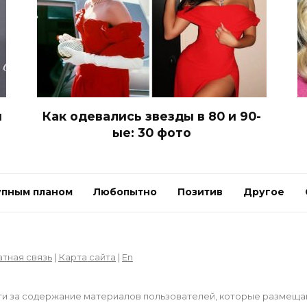
й
Как одевались звезды в 80 и 90-
ые: 30 фото
упным планом
Любопытно
Позитив
Другое
тная связь
|
Карта сайта
|
En
и за содержание материалов пользователей, которые размещают