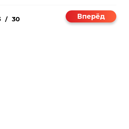
Вперёд
3
30
/