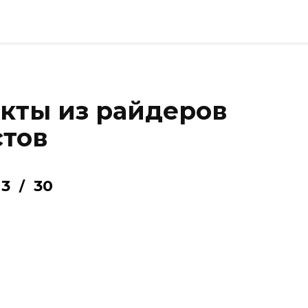
кты из райдеров
стов
3
30
/