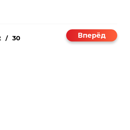
Вперёд
2
30
/