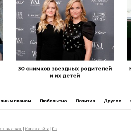
30 снимков звездных родителей
и их детей
упным планом
Любопытно
Позитив
Другое
тная связь
|
Карта сайта
|
En