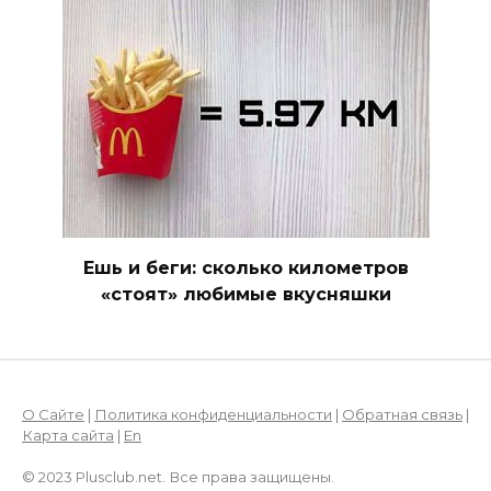
Ешь и беги: сколько километров
«стоят» любимые вкусняшки
О Сайте
|
Политика конфиденциальности
|
Обратная связь
|
Карта сайта
|
En
© 2023 Plusclub.net. Все права защищены.