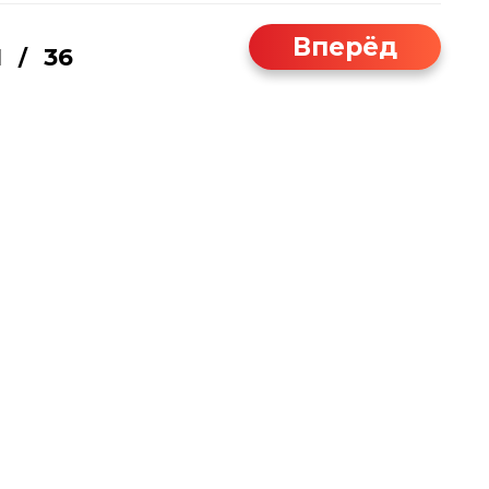
Вперёд
1
36
/