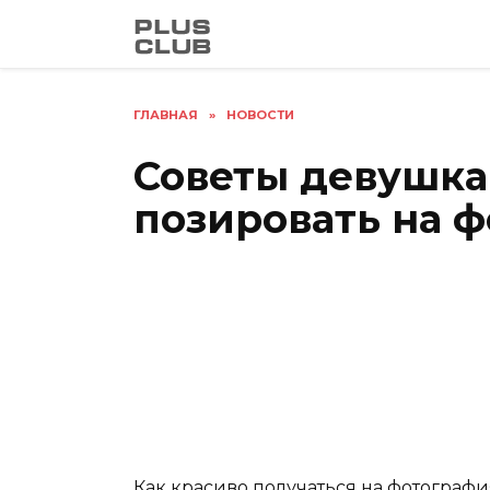
Перейти
к
содержанию
ГЛАВНАЯ
»
НОВОСТИ
Советы девушка
позировать на 
Как красиво получаться на фотография