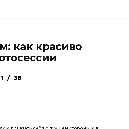
м: как красиво
фотосессии
1
36
/
х и показать себя с лучшей стороны и в