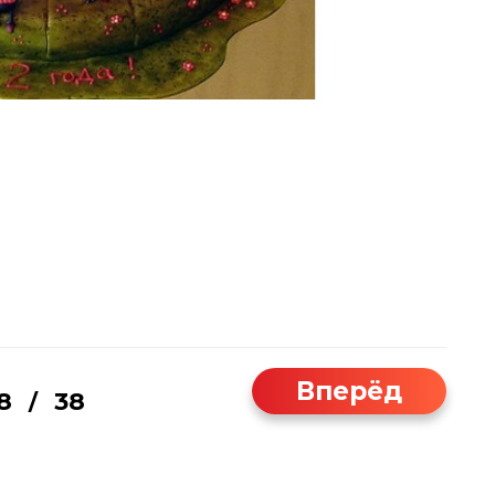
Вперёд
8
38
/