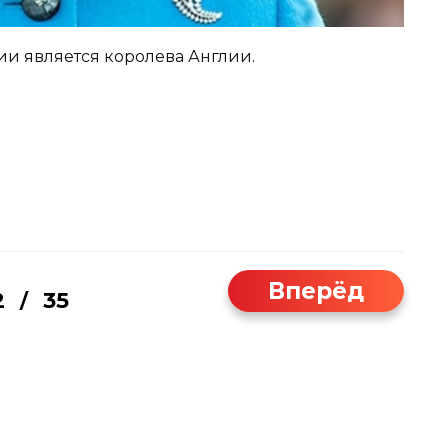
и является королева Англии.
Вперёд
2
35
/