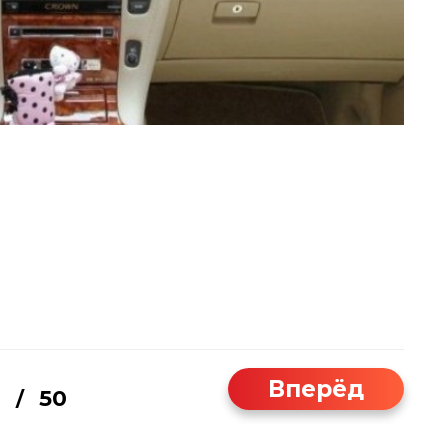
Вперёд
1
50
/