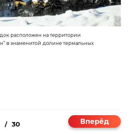
одок расположен на территории
н” в знаменитой долине термальных
Вперёд
1
30
/