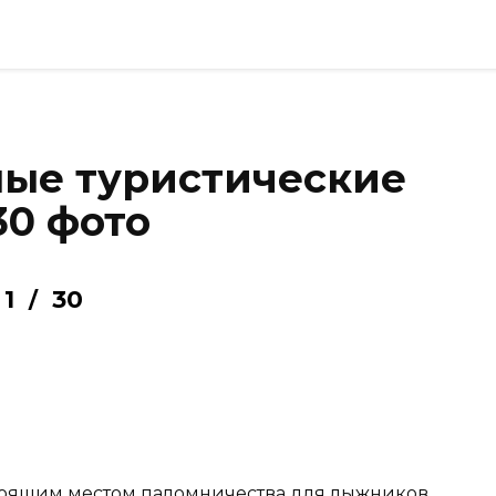
ые туристические
30 фото
1
30
/
тоящим местом паломничества для лыжников.