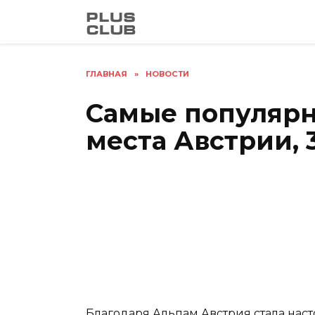
Перейти
к
содержанию
ГЛАВНАЯ
»
НОВОСТИ
Самые популярн
места Австрии, 
Благодаря Альпам Австрия стала нас